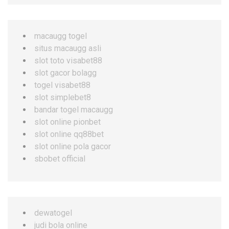
macaugg togel
situs macaugg asli
slot toto visabet88
slot gacor bolagg
togel visabet88
slot simplebet8
bandar togel macaugg
slot online pionbet
slot online qq88bet
slot online pola gacor
sbobet official
dewatogel
judi bola online