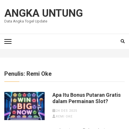
Lompat
ke
ANGKA UNTUNG
konten
Data Angka Togel Update
(Tekan
Enter)
Penulis:
Remi Oke
Apa Itu Bonus Putaran Gratis
dalam Permainan Slot?
24 DES 2025
REMI OKE