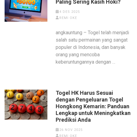
Paling Sering Kasih Hoki?
4 DES 2025
REMI OKE
angkauntung – Togel telah menjadi
salah satu permainan yang sangat
populer di Indonesia, dan banyak
orang yang mencoba
keberuntungannya dengan …
Togel HK Harus Sesuai
dengan Pengeluaran Togel
Hongkong Kemarin: Panduan
Lengkap untuk Meningkatkan
Prediksi Anda
26 NOV 2025
REMI OKE