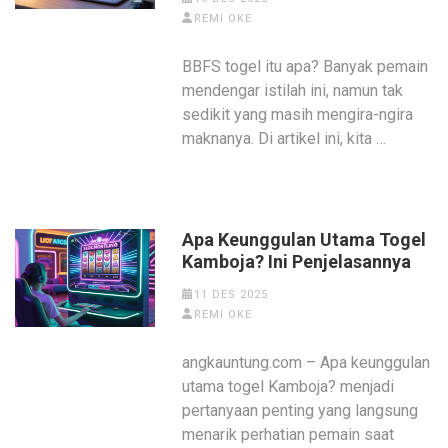
REMI OKE
BBFS togel itu apa? Banyak pemain
mendengar istilah ini, namun tak
sedikit yang masih mengira-ngira
maknanya. Di artikel ini, kita …
Apa Keunggulan Utama Togel
Kamboja? Ini Penjelasannya
11 DES 2025
REMI OKE
angkauntung.com – Apa keunggulan
utama togel Kamboja? menjadi
pertanyaan penting yang langsung
menarik perhatian pemain saat