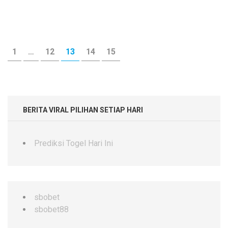
Paginasi
HALAMAN
HALAMAN
HALAMAN
HALAMAN
HALAMAN
1
…
12
13
14
15
pos
BERITA VIRAL PILIHAN SETIAP HARI
Prediksi Togel Hari Ini
sbobet
sbobet88