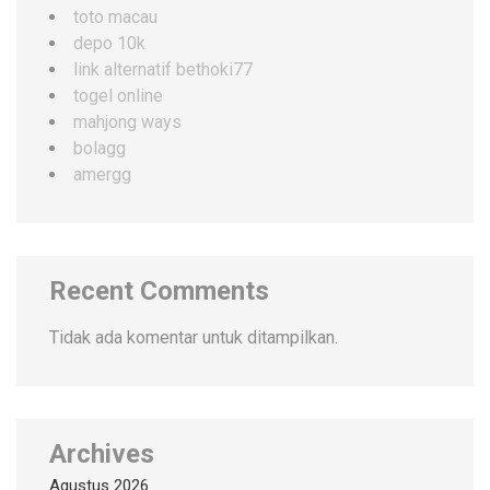
toto macau
depo 10k
link alternatif bethoki77
togel online
mahjong ways
bolagg
amergg
Recent Comments
Tidak ada komentar untuk ditampilkan.
Archives
Agustus 2026