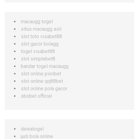
macaugg togel
situs macaugg asli
slot toto visabet88
slot gacor bolagg
togel visabet88
slot simplebet8
bandar togel macaugg
slot online pionbet
slot online qq88bet
slot online pola gacor
sbobet official
dewatogel
judi bola online