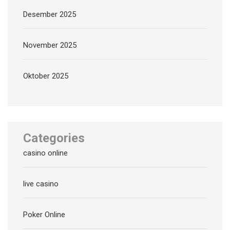
Desember 2025
November 2025
Oktober 2025
Categories
casino online
live casino
Poker Online