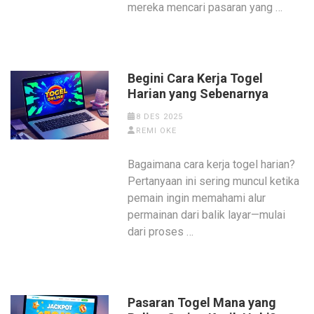
mereka mencari pasaran yang …
Begini Cara Kerja Togel
Harian yang Sebenarnya
8 DES 2025
REMI OKE
Bagaimana cara kerja togel harian?
Pertanyaan ini sering muncul ketika
pemain ingin memahami alur
permainan dari balik layar—mulai
dari proses …
Pasaran Togel Mana yang