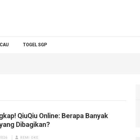
ACAU
TOGEL SGP
gkap! QiuQiu Online: Berapa Banyak
 yang Dibagikan?
2026
REMI OKE