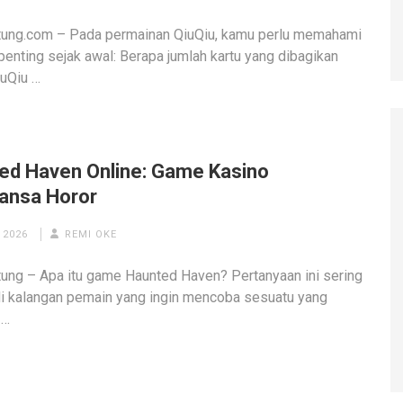
tung.com – Pada permainan QiuQiu, kamu perlu memahami
 penting sejak awal: Berapa jumlah kartu yang dibagikan
uQiu …
ed Haven Online: Game Kasino
ansa Horor
 2026
REMI OKE
ung – Apa itu game Haunted Haven? Pertanyaan ini sering
i kalangan pemain yang ingin mencoba sesuatu yang
 …