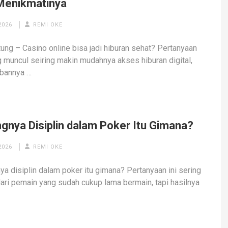
Menikmatinya
2026
REMI OKE
ung – Casino online bisa jadi hiburan sehat? Pertanyaan
ng muncul seiring makin mudahnya akses hiburan digital,
abannya …
ngnya Disiplin dalam Poker Itu Gimana?
2026
REMI OKE
ya disiplin dalam poker itu gimana? Pertanyaan ini sering
ari pemain yang sudah cukup lama bermain, tapi hasilnya