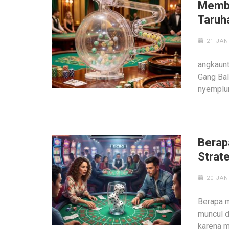
Membo
Taruh
21 JAN
angkaun
Gang Bal
nyemplu
Berap
Strat
20 JAN
Berapa m
muncul d
karena m