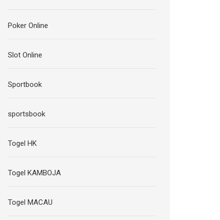
Poker Online
Slot Online
Sportbook
sportsbook
Togel HK
Togel KAMBOJA
Togel MACAU