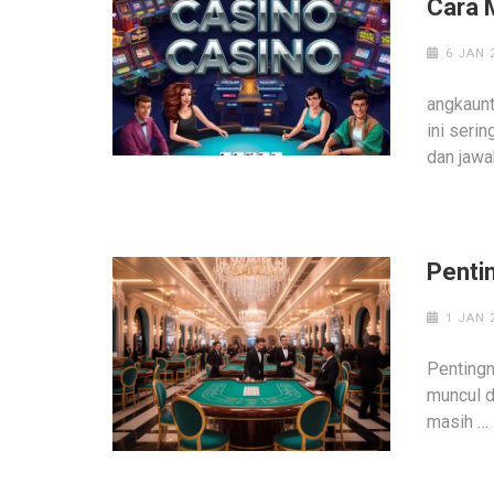
Cara 
6 JAN 
angkaunt
ini seri
dan jaw
Penti
1 JAN 
Pentingn
muncul d
masih …