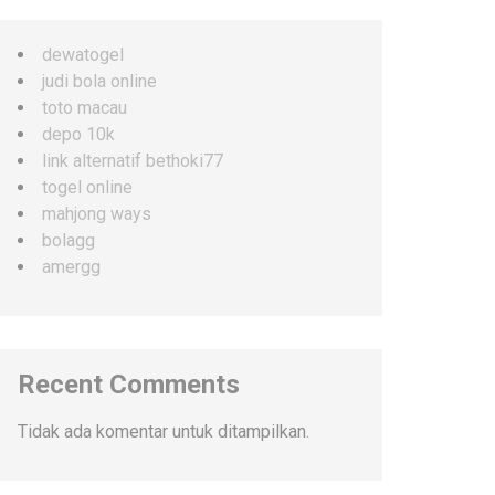
dewatogel
judi bola online
toto macau
depo 10k
link alternatif bethoki77
togel online
mahjong ways
bolagg
amergg
Recent Comments
Tidak ada komentar untuk ditampilkan.