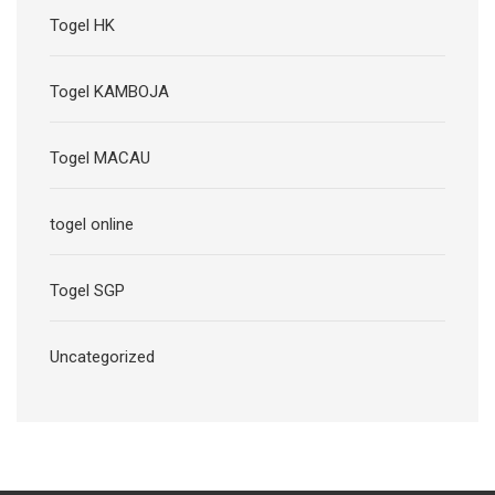
Togel HK
Togel KAMBOJA
Togel MACAU
togel online
Togel SGP
Uncategorized