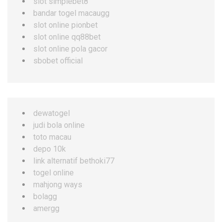
slot simplebet8
bandar togel macaugg
slot online pionbet
slot online qq88bet
slot online pola gacor
sbobet official
dewatogel
judi bola online
toto macau
depo 10k
link alternatif bethoki77
togel online
mahjong ways
bolagg
amergg