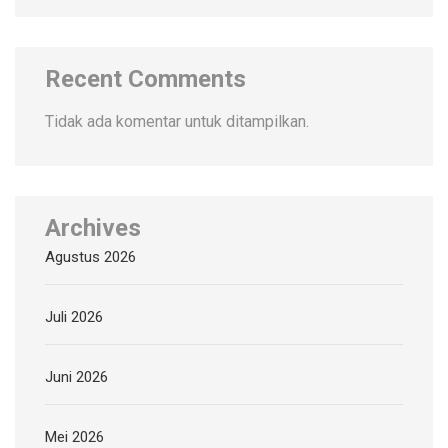
Recent Comments
Tidak ada komentar untuk ditampilkan.
Archives
Agustus 2026
Juli 2026
Juni 2026
Mei 2026