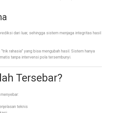
ma
iksi dari luar, sehingga sistem menjaga integritas hasil
 “trik rahasia” yang bisa mengubah hasil. Sistem hanya
matis tanpa intervensi pola tersembunyi.
ah Tersebar?
 menyebar:
enjelasan teknis
kasi