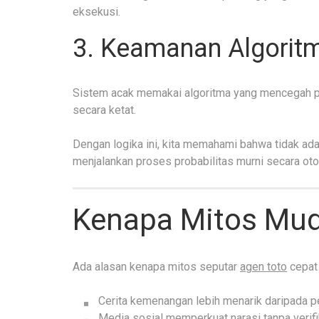
eksekusi.
3. Keamanan Algorit
Sistem acak memakai algoritma yang mencegah pred
secara ketat.
Dengan logika ini, kita memahami bahwa tidak ada
menjalankan proses probabilitas murni secara oto
Kenapa Mitos Mud
Ada alasan kenapa mitos seputar
agen toto
cepat
Cerita kemenangan lebih menarik daripada p
Media sosial memperkuat narasi tanpa verifi