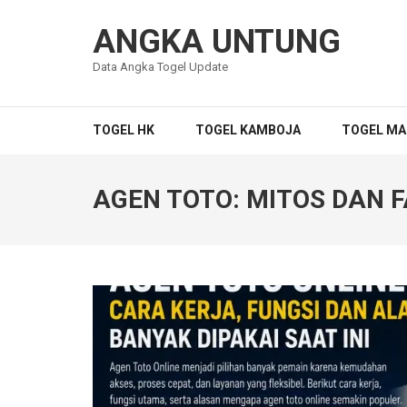
Lompat
ke
ANGKA UNTUNG
konten
Data Angka Togel Update
(Tekan
Enter)
TOGEL HK
TOGEL KAMBOJA
TOGEL M
AGEN TOTO: MITOS DAN 