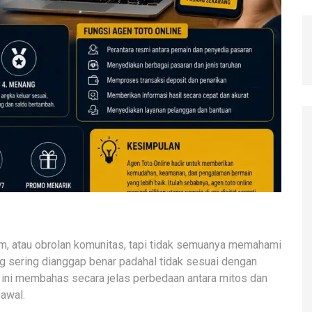
rum, atau obrolan komunitas, tapi tidak semuanya memahami
ng sering dianggap benar padahal tidak sesuai dengan
l ini membahas secara jelas perbedaan antara mitos dan
 awal.