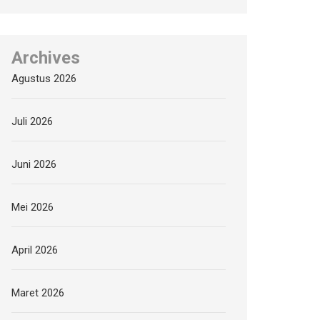
Archives
Agustus 2026
Juli 2026
Juni 2026
Mei 2026
April 2026
Maret 2026