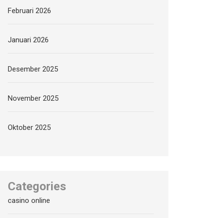
Februari 2026
Januari 2026
Desember 2025
November 2025
Oktober 2025
Categories
casino online