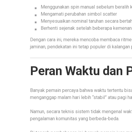
Menggunakan spin manual sebelum beralih k
Mengamati perubahan simbol scatter
Menyesuaikan nominal taruhan secara berta
Berhenti sejenak setelah beberapa kemenan
Dengan cara ini, mereka mencoba membaca ritme p
jaminan, pendekatan ini tetap populer di kalangan
Peran Waktu dan 
Banyak pemain percaya bahwa waktu tertentu bis
menganggap malam hari lebih “stabil” atau pagi har
Namun, secara teknis sistem tidak mengenal waktu
pengalaman komunitas yang berbeda-beda.