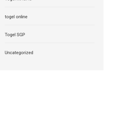
togel online
Togel SGP
Uncategorized