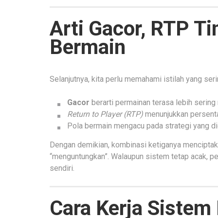
Arti Gacor, RTP Ti
Bermain
Selanjutnya, kita perlu memahami istilah yang se
Gacor
berarti permainan terasa lebih serin
Return to Player (RTP)
menunjukkan persenta
Pola bermain mengacu pada strategi yang d
Dengan demikian, kombinasi ketiganya menciptaka
“menguntungkan”. Walaupun sistem tetap acak, p
sendiri.
Cara Kerja Siste