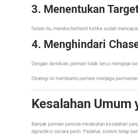
3. Menentukan Targ
Selain itu, mereka berhenti ketika sudah mencapai 
4. Menghindari Chas
Dengan demikian, pemain tidak terus mengejar ke
Strategi ini membantu pemain menjaga permainan 
Kesalahan Umum ya
Banyak pemain pemula melakukan kesalahan yan
diprediksi secara pasti. Padahal, sistem tetap ber