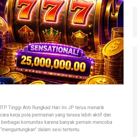
TP Tinggi Anti Rungkad Hari Ini JP terus menarik
ra kerja pola permainan yang terasa lebih aktif dan
di berbagai komunitas karena banyak pemain mencoba
menguntungkan” dalam sesi tertentu.