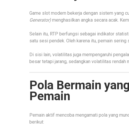
Game slot modern bekerja dengan sistem yang c
Generator)
menghasilkan angka secara acak. Kemud
Selain itu, RTP berfungsi sebagai indikator stati
satu sesi pendek. Oleh karena itu, pemain sering
Di sisi lain, volatilitas juga mempengaruhi peng
besar tetapi jarang, sedangkan volatilitas renda
Pola Bermain yang
Pemain
Pemain aktif mencoba mengamati pola yang munc
berikut: