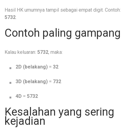
Hasil HK umumnya tampil sebagai empat digit. Contoh:
5732
.
Contoh paling gampang
Kalau keluaran:
5732
, maka:
2D (belakang)
=
32
3D (belakang)
=
732
4D
=
5732
Kesalahan yang sering
kejadian