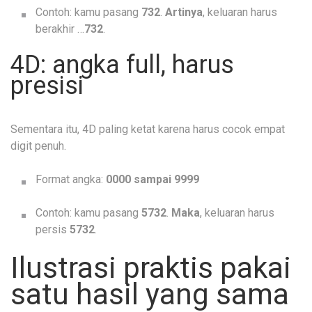
Contoh: kamu pasang
732
.
Artinya
, keluaran harus
berakhir …
732
.
4D: angka full, harus
presisi
Sementara itu, 4D paling ketat karena harus cocok empat
digit penuh.
Format angka:
0000 sampai 9999
Contoh: kamu pasang
5732
.
Maka
, keluaran harus
persis
5732
.
Ilustrasi praktis pakai
satu hasil yang sama