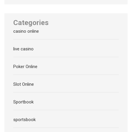
Categories
casino online
live casino
Poker Online
Slot Online
Sportbook
sportsbook