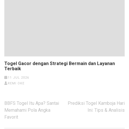
Togel Gacor dengan Strategi Bermain dan Layanan
Terbaik
11 JUL 2026
REMI OKE
Navigasi
BBFS Togel Itu Apa? Santai
Prediksi Togel Kamboja Hari
pos
Memahami Pola Angka
Ini: Tips & Analisis
Favorit