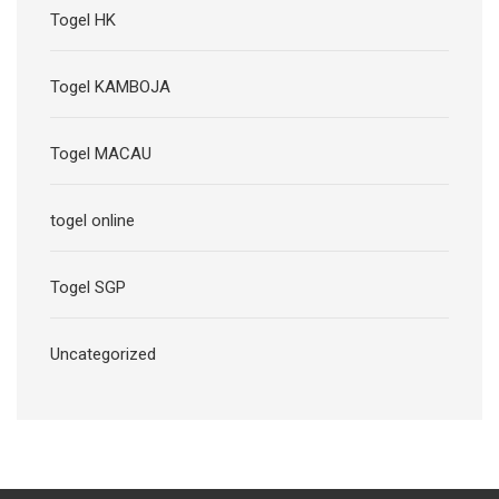
Togel HK
Togel KAMBOJA
Togel MACAU
togel online
Togel SGP
Uncategorized