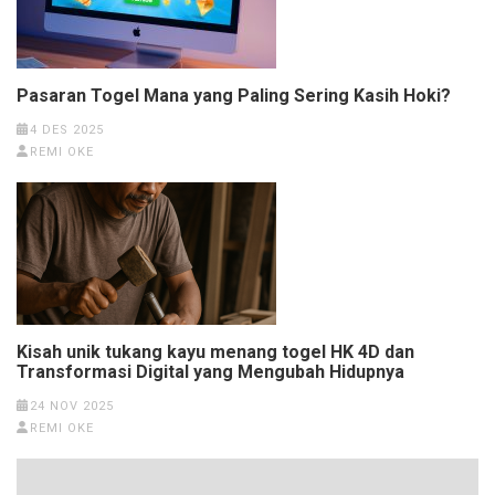
Pasaran Togel Mana yang Paling Sering Kasih Hoki?
4 DES 2025
REMI OKE
Kisah unik tukang kayu menang togel HK 4D dan
Transformasi Digital yang Mengubah Hidupnya
24 NOV 2025
REMI OKE