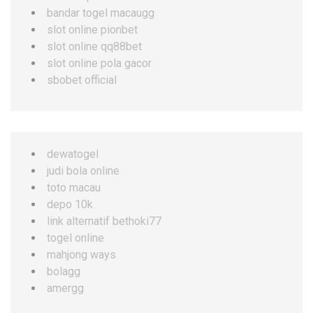
bandar togel macaugg
slot online pionbet
slot online qq88bet
slot online pola gacor
sbobet official
dewatogel
judi bola online
toto macau
depo 10k
link alternatif bethoki77
togel online
mahjong ways
bolagg
amergg