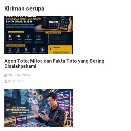
Kiriman serupa
Agen Toto: Mitos dan Fakta Toto yang Sering
Disalahpahami
20 JUN 2026
REMI OKE