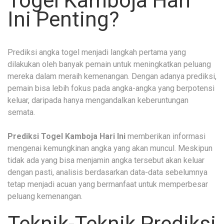
Togel Kamboja Hari
Ini Penting?
Prediksi angka togel menjadi langkah pertama yang
dilakukan oleh banyak pemain untuk meningkatkan peluang
mereka dalam meraih kemenangan. Dengan adanya prediksi,
pemain bisa lebih fokus pada angka-angka yang berpotensi
keluar, daripada hanya mengandalkan keberuntungan
semata.
Prediksi Togel Kamboja Hari Ini
memberikan informasi
mengenai kemungkinan angka yang akan muncul. Meskipun
tidak ada yang bisa menjamin angka tersebut akan keluar
dengan pasti, analisis berdasarkan data-data sebelumnya
tetap menjadi acuan yang bermanfaat untuk memperbesar
peluang kemenangan.
Teknik-Teknik Prediksi