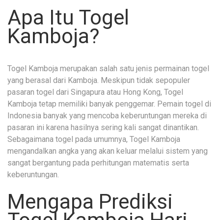
Apa Itu Togel
Kamboja?
Togel Kamboja merupakan salah satu jenis permainan togel
yang berasal dari Kamboja. Meskipun tidak sepopuler
pasaran togel dari Singapura atau Hong Kong, Togel
Kamboja tetap memiliki banyak penggemar. Pemain togel di
Indonesia banyak yang mencoba keberuntungan mereka di
pasaran ini karena hasilnya sering kali sangat dinantikan.
Sebagaimana togel pada umumnya, Togel Kamboja
mengandalkan angka yang akan keluar melalui sistem yang
sangat bergantung pada perhitungan matematis serta
keberuntungan.
Mengapa Prediksi