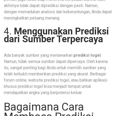
akhirnya tidak dapat diprediksi dengan pasti. Namun,
dengan memadukan analisis dan keberuntungan, Anda dapat
meningkatkan peluang menang.
4.
Menggunakan Prediksi
dari Sumber Terpercaya
Ada banyak sumber yang menawarkan
prediksi togel
.
Namun, tidak semua sumber dapat dipercaya. Oleh karena
itu, sangat penting bagi Anda untuk memilih sumber yang
telah terbukti memberikan prediksi yang akurat. Berbagai
forum online, website prediksi togel, atau bahkan aplikasi
khusus prediksi togel bisa menjadi tempat untuk
mendapatkan angka yang berpotensi keluar.
Bagaimana Cara