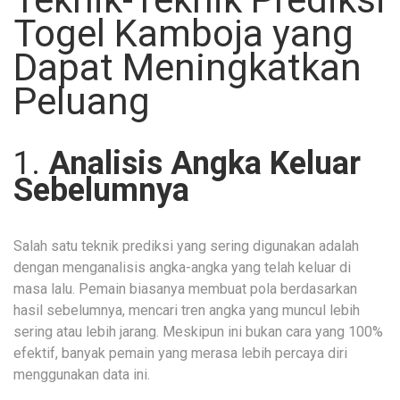
Togel Kamboja yang
Dapat Meningkatkan
Peluang
1.
Analisis Angka Keluar
Sebelumnya
Salah satu teknik prediksi yang sering digunakan adalah
dengan menganalisis angka-angka yang telah keluar di
masa lalu. Pemain biasanya membuat pola berdasarkan
hasil sebelumnya, mencari tren angka yang muncul lebih
sering atau lebih jarang. Meskipun ini bukan cara yang 100%
efektif, banyak pemain yang merasa lebih percaya diri
menggunakan data ini.