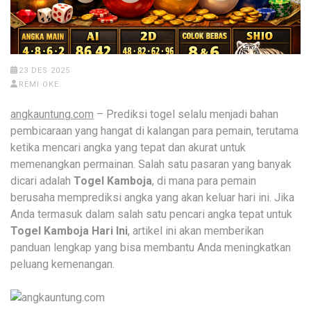
23 DES 2025
REMI OKE
angkauntung.com
– Prediksi togel selalu menjadi bahan
pembicaraan yang hangat di kalangan para pemain, terutama
ketika mencari angka yang tepat dan akurat untuk
memenangkan permainan. Salah satu pasaran yang banyak
dicari adalah
Togel Kamboja
, di mana para pemain
berusaha memprediksi angka yang akan keluar hari ini. Jika
Anda termasuk dalam salah satu pencari angka tepat untuk
Togel Kamboja Hari Ini
, artikel ini akan memberikan
panduan lengkap yang bisa membantu Anda meningkatkan
peluang kemenangan.