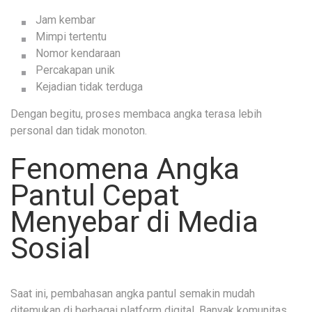
Jam kembar
Mimpi tertentu
Nomor kendaraan
Percakapan unik
Kejadian tidak terduga
Dengan begitu, proses membaca angka terasa lebih
personal dan tidak monoton.
Fenomena Angka
Pantul Cepat
Menyebar di Media
Sosial
Saat ini, pembahasan angka pantul semakin mudah
ditemukan di berbagai platform digital. Banyak komunitas