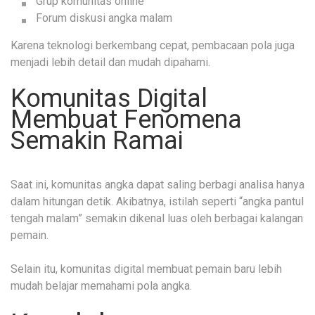
Grup komunitas online
Forum diskusi angka malam
Karena teknologi berkembang cepat, pembacaan pola juga
menjadi lebih detail dan mudah dipahami.
Komunitas Digital
Membuat Fenomena
Semakin Ramai
Saat ini, komunitas angka dapat saling berbagi analisa hanya
dalam hitungan detik. Akibatnya, istilah seperti “angka pantul
tengah malam” semakin dikenal luas oleh berbagai kalangan
pemain.
Selain itu, komunitas digital membuat pemain baru lebih
mudah belajar memahami pola angka.