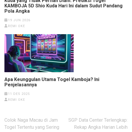
Kuda yang Tidak Pernah Diam: Prediksi Togel
KAMBOJA 5D Shio Kuda Hari Ini dalam Sudut Pandang
Pola Angka
19 JUN 2026
REMI OKE
Apa Keunggulan Utama Togel Kamboja? Ini
Penjelasannya
11 DES 2025
REMI OKE
Navigasi
Colok Naga Macau di Jam
SGP Data Center Terlengkap:
pos
Togel Tertentu yang Sering
Rekap Angka Harian Lebih