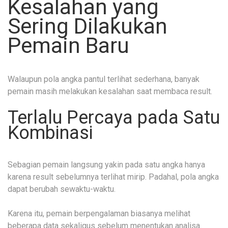
Kesalahan yang
Sering Dilakukan
Pemain Baru
Walaupun pola angka pantul terlihat sederhana, banyak
pemain masih melakukan kesalahan saat membaca result.
Terlalu Percaya pada Satu
Kombinasi
Sebagian pemain langsung yakin pada satu angka hanya
karena result sebelumnya terlihat mirip. Padahal, pola angka
dapat berubah sewaktu-waktu.
Karena itu, pemain berpengalaman biasanya melihat
beberapa data sekaligus sebelum menentukan analisa.