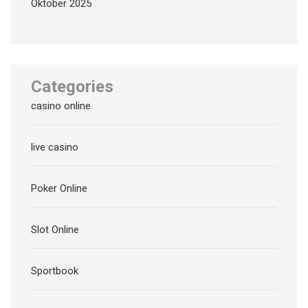
Oktober 2025
Categories
casino online
live casino
Poker Online
Slot Online
Sportbook