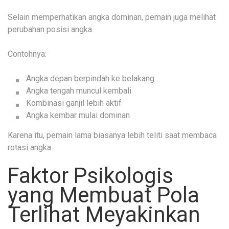
Selain memperhatikan angka dominan, pemain juga melihat
perubahan posisi angka.
Contohnya:
Angka depan berpindah ke belakang
Angka tengah muncul kembali
Kombinasi ganjil lebih aktif
Angka kembar mulai dominan
Karena itu, pemain lama biasanya lebih teliti saat membaca
rotasi angka.
Faktor Psikologis
yang Membuat Pola
Terlihat Meyakinkan