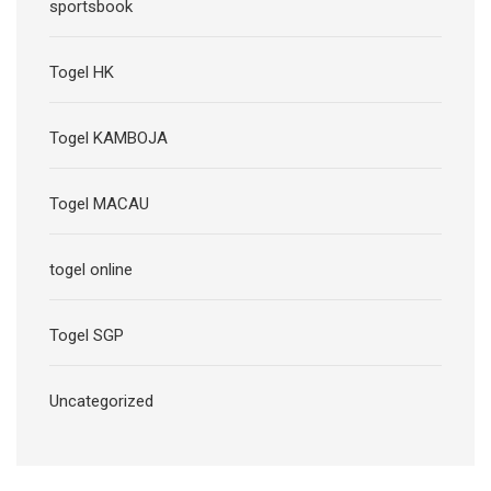
sportsbook
Togel HK
Togel KAMBOJA
Togel MACAU
togel online
Togel SGP
Uncategorized