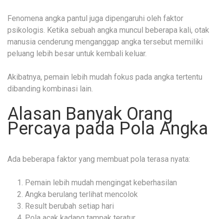
Fenomena angka pantul juga dipengaruhi oleh faktor
psikologis. Ketika sebuah angka muncul beberapa kali, otak
manusia cenderung menganggap angka tersebut memiliki
peluang lebih besar untuk kembali keluar.
Akibatnya, pemain lebih mudah fokus pada angka tertentu
dibanding kombinasi lain.
Alasan Banyak Orang
Percaya pada Pola Angka
Ada beberapa faktor yang membuat pola terasa nyata:
Pemain lebih mudah mengingat keberhasilan
Angka berulang terlihat mencolok
Result berubah setiap hari
Pola acak kadang tampak teratur