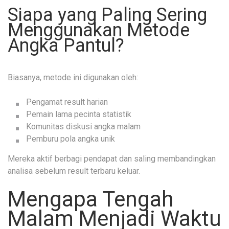
Siapa yang Paling Sering
Menggunakan Metode
Angka Pantul?
Biasanya, metode ini digunakan oleh:
Pengamat result harian
Pemain lama pecinta statistik
Komunitas diskusi angka malam
Pemburu pola angka unik
Mereka aktif berbagi pendapat dan saling membandingkan
analisa sebelum result terbaru keluar.
Mengapa Tengah
Malam Menjadi Waktu