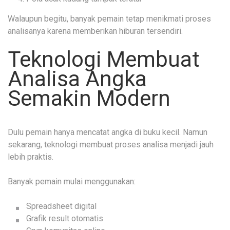
Walaupun begitu, banyak pemain tetap menikmati proses
analisanya karena memberikan hiburan tersendiri.
Teknologi Membuat
Analisa Angka
Semakin Modern
Dulu pemain hanya mencatat angka di buku kecil. Namun
sekarang, teknologi membuat proses analisa menjadi jauh
lebih praktis.
Banyak pemain mulai menggunakan:
Spreadsheet digital
Grafik result otomatis