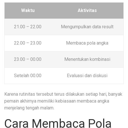
Waktu
Aktivitas
21.00 – 22.00
Mengumpulkan data result
22.00 – 23.00
Membaca pola angka
23.00 – 00.00
Menentukan kombinasi
Setelah 00.00
Evaluasi dan diskusi
Karena rutinitas tersebut terus dilakukan setiap hari, banyak
pemain akhirnya memiliki kebiasaan membaca angka
menjelang tengah malam.
Cara Membaca Pola