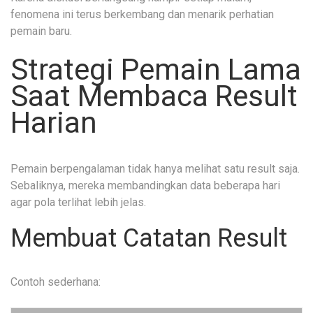
fenomena ini terus berkembang dan menarik perhatian
pemain baru.
Strategi Pemain Lama
Saat Membaca Result
Harian
Pemain berpengalaman tidak hanya melihat satu result saja.
Sebaliknya, mereka membandingkan data beberapa hari
agar pola terlihat lebih jelas.
Membuat Catatan Result
Contoh sederhana: