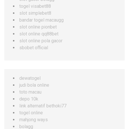
togel visabet88
slot simplebet8
bandar togel macaugg
slot online pionbet
slot online qq88bet
slot online pola gacor
sbobet official
dewatogel
judi bola online
toto macau
depo 10k
link alternatif bethoki77
togel online
mahjong ways
bolagg