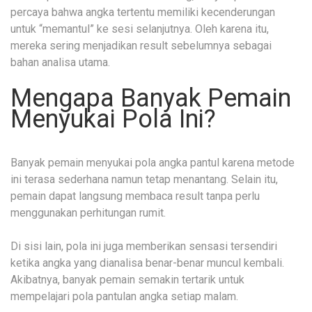
percaya bahwa angka tertentu memiliki kecenderungan
untuk “memantul” ke sesi selanjutnya. Oleh karena itu,
mereka sering menjadikan result sebelumnya sebagai
bahan analisa utama.
Mengapa Banyak Pemain
Menyukai Pola Ini?
Banyak pemain menyukai pola angka pantul karena metode
ini terasa sederhana namun tetap menantang. Selain itu,
pemain dapat langsung membaca result tanpa perlu
menggunakan perhitungan rumit.
Di sisi lain, pola ini juga memberikan sensasi tersendiri
ketika angka yang dianalisa benar-benar muncul kembali.
Akibatnya, banyak pemain semakin tertarik untuk
mempelajari pola pantulan angka setiap malam.