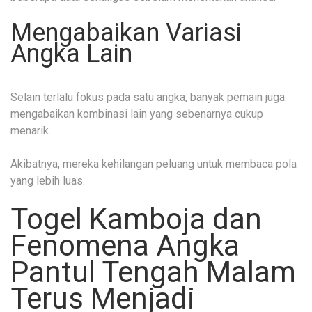
Mengabaikan Variasi
Angka Lain
Selain terlalu fokus pada satu angka, banyak pemain juga
mengabaikan kombinasi lain yang sebenarnya cukup
menarik.
Akibatnya, mereka kehilangan peluang untuk membaca pola
yang lebih luas.
Togel Kamboja dan
Fenomena Angka
Pantul Tengah Malam
Terus Menjadi