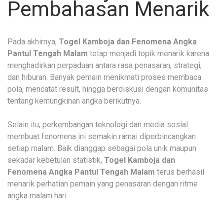
Pembahasan Menarik
Pada akhirnya,
Togel Kamboja dan Fenomena Angka
Pantul Tengah Malam
tetap menjadi topik menarik karena
menghadirkan perpaduan antara rasa penasaran, strategi,
dan hiburan. Banyak pemain menikmati proses membaca
pola, mencatat result, hingga berdiskusi dengan komunitas
tentang kemungkinan angka berikutnya.
Selain itu, perkembangan teknologi dan media sosial
membuat fenomena ini semakin ramai diperbincangkan
setiap malam. Baik dianggap sebagai pola unik maupun
sekadar kebetulan statistik,
Togel Kamboja dan
Fenomena Angka Pantul Tengah Malam
terus berhasil
menarik perhatian pemain yang penasaran dengan ritme
angka malam hari.